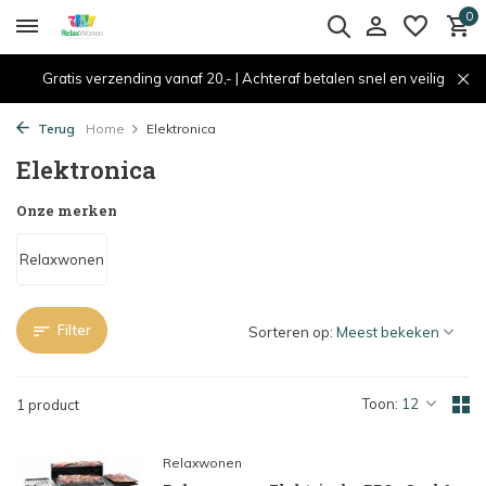
0
Gratis verzending vanaf 20,- | Achteraf betalen snel en veilig
Terug
Home
Elektronica
Elektronica
Onze merken
Relaxwonen
Filter
Sorteren op:
Toon:
1 product
Relaxwonen