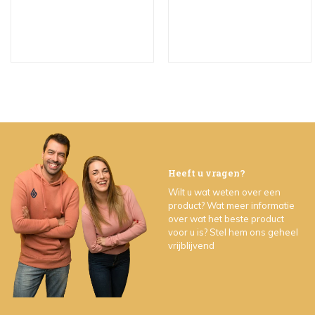
Heeft u vragen?
Wilt u wat weten over een
product? Wat meer informatie
over wat het beste product
voor u is? Stel hem ons geheel
vrijblijvend