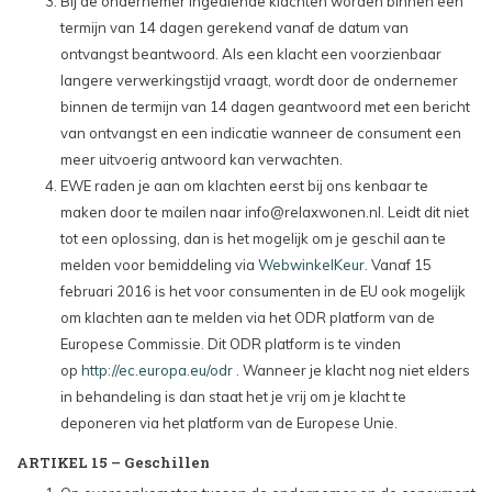
Bij de ondernemer ingediende klachten worden binnen een
termijn van 14 dagen gerekend vanaf de datum van
ontvangst beantwoord. Als een klacht een voorzienbaar
langere verwerkingstijd vraagt, wordt door de ondernemer
binnen de termijn van 14 dagen geantwoord met een bericht
van ontvangst en een indicatie wanneer de consument een
meer uitvoerig antwoord kan verwachten.
EWE raden je aan om klachten eerst bij ons kenbaar te
maken door te mailen naar
info@relaxwonen.nl
. Leidt dit niet
tot een oplossing, dan is het mogelijk om je geschil aan te
melden voor bemiddeling via
WebwinkelKeur
. Vanaf 15
februari 2016 is het voor consumenten in de EU ook mogelijk
om klachten aan te melden via het ODR platform van de
Europese Commissie. Dit ODR platform is te vinden
op
http://ec.europa.eu/odr
. Wanneer je klacht nog niet elders
in behandeling is dan staat het je vrij om je klacht te
deponeren via het platform van de Europese Unie.
ARTIKEL 15 – Geschillen