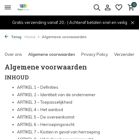
0
Gratis verzending vanaf 20,- | Achteraf betalen snel en veilig
Terug
Home
Algemene voorwaarden
Over ons
Algemene voorwaarden
Privacy Policy
Verzenden &
Algemene voorwaarden
INHOUD
ARTIKEL 1 – Definities
ARTIKEL 2 – Identiteit van de ondernemer
ARTIKEL 3 – Toepasselijkheid
ARTIKEL 4 – Het aanbod
ARTIKEL 5 – De overeenkomst
ARTIKEL 6 – Herroepingsrecht
ARTIKEL 7 – Kosten in geval van herroeping