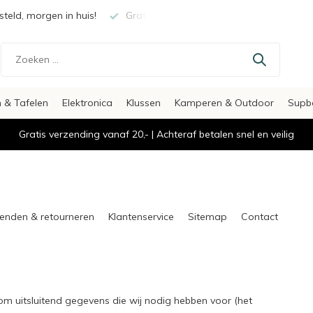
teld, morgen in huis!
Gratis verzending vanaf €20,-
Veili
 & Tafelen
Elektronica
Klussen
Kamperen & Outdoor
Supb
Gratis verzending vanaf 20,- | Achteraf betalen snel en veilig
enden & retourneren
Klantenservice
Sitemap
Contact
om uitsluitend gegevens die wij nodig hebben voor (het