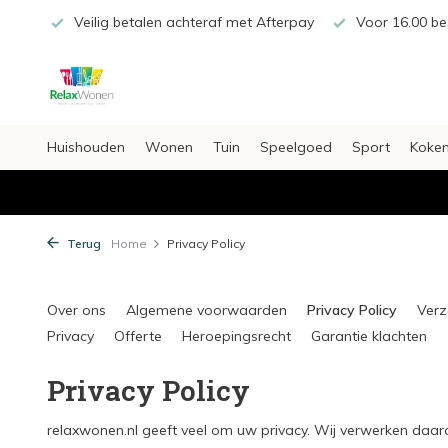
€20,-
Veilig betalen achteraf met Afterpay
Voor 16.00 bes
Huishouden
Wonen
Tuin
Speelgoed
Sport
Koken
Terug
Home
Privacy Policy
Over ons
Algemene voorwaarden
Privacy Policy
Verz
Privacy
Offerte
Heroepingsrecht
Garantie klachten
Privacy Policy
relaxwonen.nl geeft veel om uw privacy. Wij verwerken daar