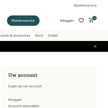
g betalen achteraf met Afterpay
Klantenservice
0
Klantenservice
Inloggen
oards & Accesoires
Kerst
Outlet
Account aanmaken
Account aanmaken
Uw account
Login op uw account
Inloggen
Account aanmaken