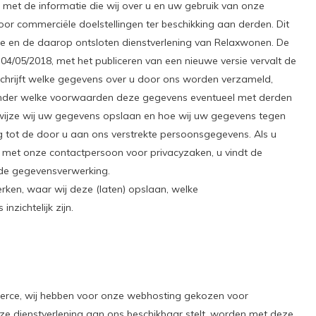
 met de informatie die wij over u en uw gebruik van onze
or commerciële doelstellingen ter beschikking aan derden. Dit
ite en de daarop ontsloten dienstverlening van Relaxwonen. De
/05/2018, met het publiceren van een nieuwe versie vervalt de
eschrijft welke gegevens over u door ons worden verzameld,
nder welke voorwaarden deze gegevens eventueel met derden
wijze wij uw gegevens opslaan en hoe wij uw gegevens tegen
g tot de door u aan ons verstrekte persoonsgegevens. Als u
 met onze contactpersoon voor privacyzaken, u vindt de
 de gegevensverwerking.
rken, waar wij deze (laten) opslaan, welke
nzichtelijk zijn.
rce, wij hebben voor onze webhosting gekozen voor
e dienstverlening aan ons beschikbaar stelt, worden met deze