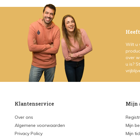
Heeft
Wilt u
produc
over w
u is? 
vrijblij
Klantenservice
Mijn 
Over ons
Regist
Algemene voorwaarden
Mijn be
Privacy Policy
Mijn ti