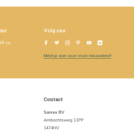
eur
Volg ons
8.6
op
Meld je aan voor onze nieuwsbrief
Contact
Sanrex BV
Ambachtsweg 11PP
1474HV