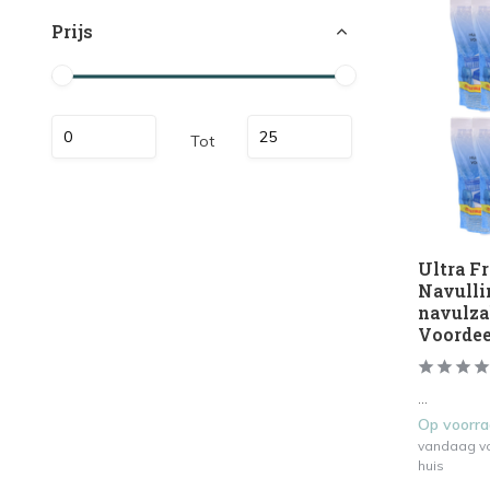
Prijs
Tot
Ultra F
Navulli
navulzak
Voordee
...
Op voorr
vandaag vo
huis