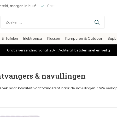
teld, morgen in huis!
Gratis verzending vanaf €20,-
Veili
 & Tafelen
Elektronica
Klussen
Kamperen & Outdoor
Supb
Gratis verzending vanaf 20,- | Achteraf betalen snel en veilig
tvangers & navullingen
zoek naar kwaliteit vochtvangersof naar de navullingen ? We verkop