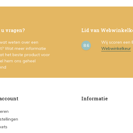
 u vragen?
Lid van Webwinkelk
 wat weten over een
Wij scoren een
8.6
t? Wat meer informatie
Webwinkelkeur
at het beste product voor
Stel hem ons geheel
vend
account
Informatie
reren
stellingen
ckets