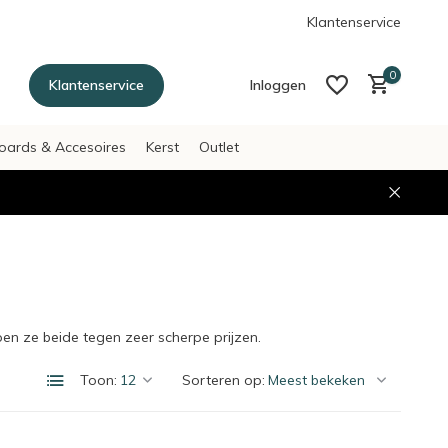
g betalen achteraf met Afterpay
Klantenservice
0
Klantenservice
Inloggen
oards & Accesoires
Kerst
Outlet
Account aanmaken
Account aanmaken
en ze beide tegen zeer scherpe prijzen.
Toon:
Sorteren op: