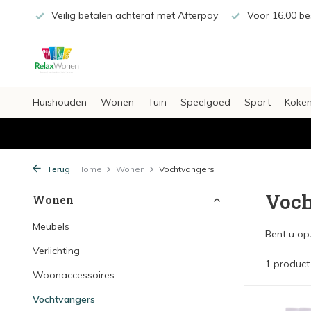
€20,-
Veilig betalen achteraf met Afterpay
Voor 16.00 bes
Huishouden
Wonen
Tuin
Speelgoed
Sport
Koken
Terug
Home
Wonen
Vochtvangers
Voch
Wonen
Meubels
Bent u op
Verlichting
1 product
Woonaccessoires
Vochtvangers