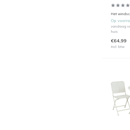
Het windsc
Op voorr
vandaag vo
huis
€64,99
Incl. btw