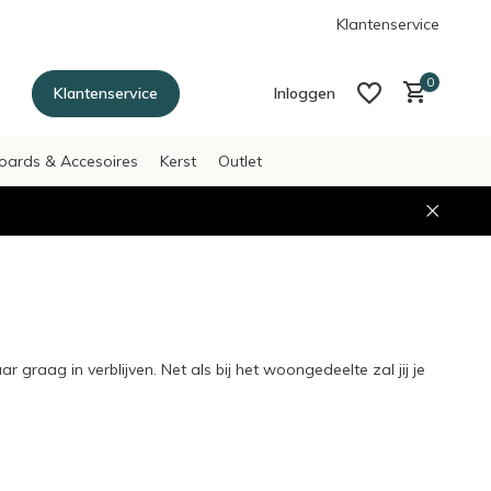
Klantenservice
0
Klantenservice
Inloggen
oards & Accesoires
Kerst
Outlet
Account aanmaken
Account aanmaken
r graag in verblijven. Net als bij het woongedeelte zal jij je