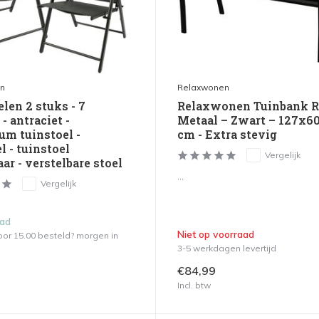
n
Relaxwonen
len 2 stuks - 7
Relaxwonen Tuinbank R
- antraciet -
Metaal – Zwart – 127x6
um tuinstoel -
cm - Extra stevig
l - tuinstoel
Vergelijk
ar - verstelbare stoel
...
Vergelijk
aad
Niet op voorraad
or 15.00 besteld? morgen in
3-5 werkdagen levertijd
€84,99
Incl. btw