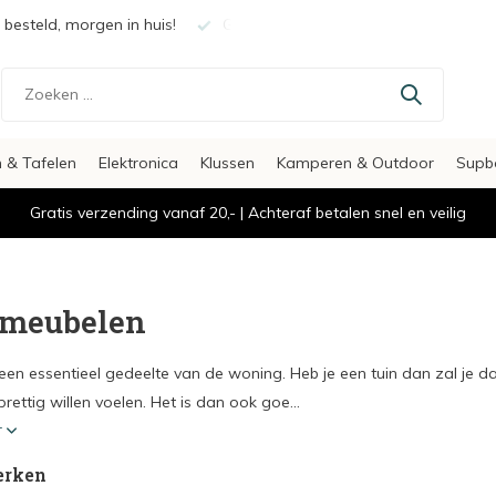
besteld, morgen in huis!
Gratis verzending vanaf €20,-
 & Tafelen
Elektronica
Klussen
Kamperen & Outdoor
Supb
Gratis verzending vanaf 20,- | Achteraf betalen snel en veilig
meubelen
 een essentieel gedeelte van de woning. Heb je een tuin dan zal je daa
rettig willen voelen. Het is dan ook goe...
r
erken