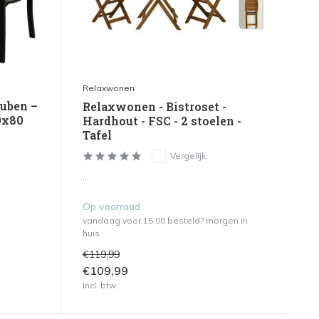
Relaxwonen
uben –
Relaxwonen - Bistroset -
0x80
Hardhout - FSC - 2 stoelen -
Tafel
Vergelijk
...
Op voorraad
vandaag voor 15.00 besteld? morgen in
huis
€119,99
€109,99
Incl. btw