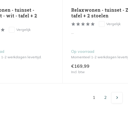
nen - tuinset -
Relaxwonen - tuinset - 
 - wit - tafel + 2
tafel + 2 stoelen
Vergelijk
Vergelijk
...
aad
Op voorraad
1-2 werkdagen levertijd.
Momenteel 1-2 werkdagen leverti
€169,99
Incl. btw
1
2