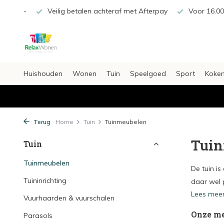
af €20,-
Veilig betalen achteraf met Afterpay
Voor 16.00 
Huishouden
Wonen
Tuin
Speelgoed
Sport
Koken
Terug
Home
Tuin
Tuinmeubelen
Tuin
Tuin
Tuinmeubelen
De tuin is
Tuininrichting
daar wel p
Lees mee
Vuurhaarden & vuurschalen
Onze m
Parasols