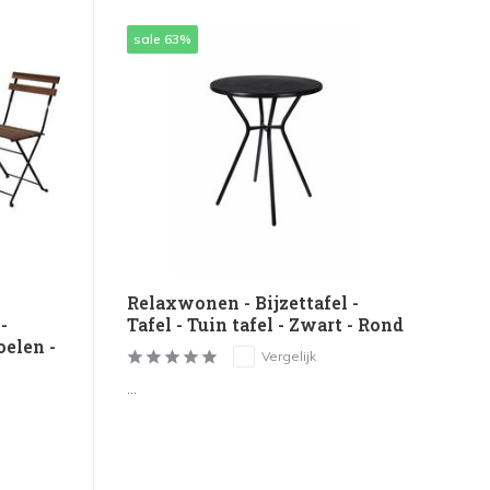
sale 63%
Relaxwonen - Bijzettafel -
Tafel - Tuin tafel - Zwart - Rond
-
oelen -
Vergelijk
...