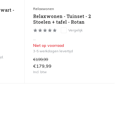
Relaxwonen
Zwart -
Relaxwonen - Tuinset - 2
Stoelen + tafel - Rotan
Vergelijk
...
Niet op voorraad
3-5 werkdagen levertijd
jd.
€199,99
€179,99
Incl. btw