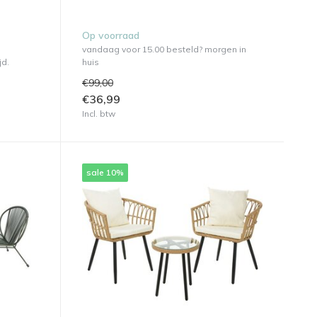
Op voorraad
vandaag voor 15.00 besteld? morgen in
jd.
huis
€99,00
€36,99
Incl. btw
sale 10%