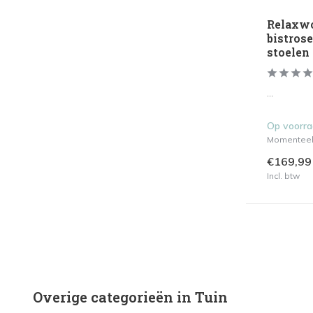
Relaxwo
bistroset
stoelen
...
Op voorr
Momenteel 
€169,99
Incl. btw
Overige categorieën in Tuin