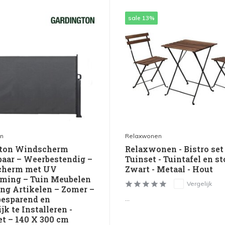
sale 13%
n
Relaxwonen
gton Windscherm
Relaxwonen - Bistro set 
baar – Weerbestendig –
Tuinset - Tuintafel en st
cherm met UV
Zwart - Metaal - Hout
ming – Tuin Meubelen
Vergelijk
ng Artikelen – Zomer –
esparend en
...
k te Installeren -
et – 140 X 300 cm