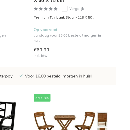
X 50 X 75 cm
Vergelijk
Premium Tuinbank Staal - 119 X 50 ...
Op voorraad
gen in
vandaag voor 15.00 besteld? morgen in
huis
€69,99
Incl. btw
fterpay
Voor 16.00 besteld, morgen in huis!
sale 8%