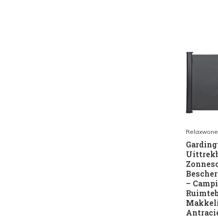
Relaxwone
Gardin
Uittrek
Zonnes
Bescher
– Campi
Ruimteb
Makkelij
Antraci