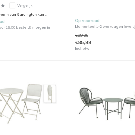
Vergelijk
herm van Gardington kan ...
Op voorraad
aad
Momenteel 1-2 werkdagen leverti
or 15.00 besteld? morgen in
€99,00
€85,99
Incl. btw