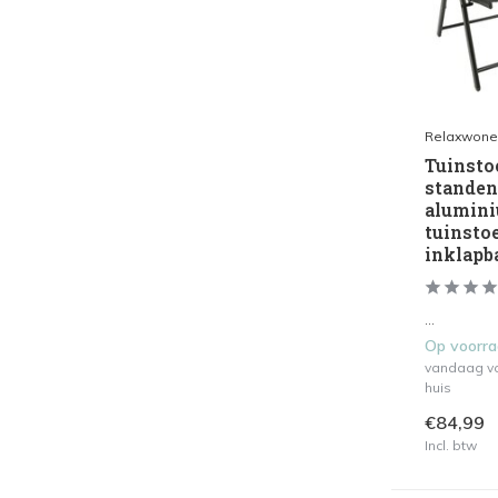
Relaxwone
Tuinstoe
standen 
alumini
tuinstoe
inklapba
...
Op voorr
vandaag vo
huis
€84,99
Incl. btw