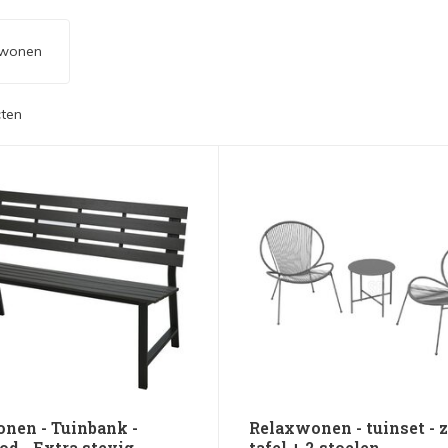
xwonen
ten
nen - Tuinbank -
Relaxwonen - tuinset - z
d - Extra stevig -
tafel + 2 stoelen