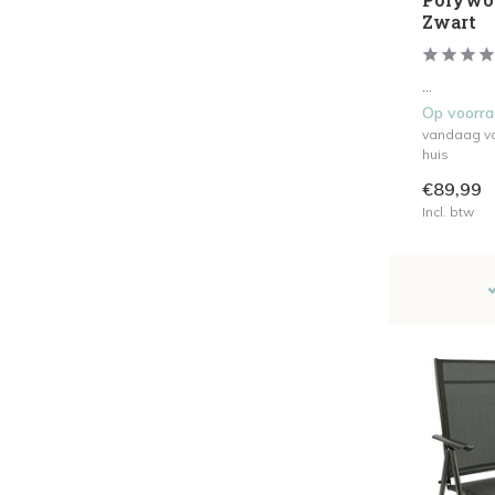
Zwart
...
Op voorr
vandaag vo
huis
€89,99
Incl. btw