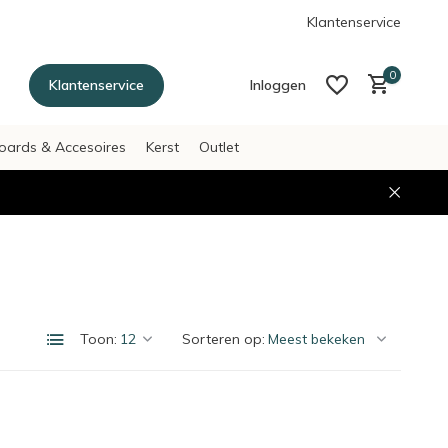
g betalen achteraf met Afterpay
Klantenservice
0
Klantenservice
Inloggen
oards & Accesoires
Kerst
Outlet
Account aanmaken
Account aanmaken
Toon:
Sorteren op: