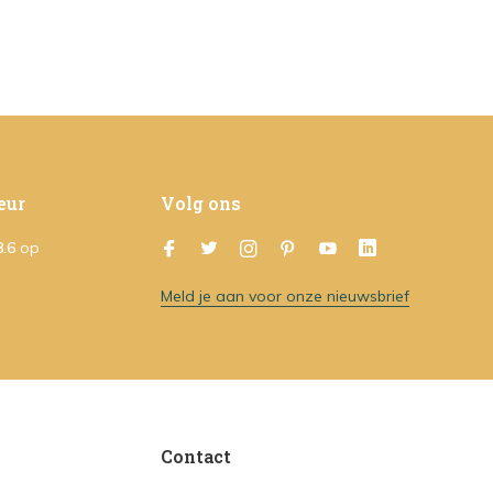
eur
Volg ons
8.6
op
Meld je aan voor onze nieuwsbrief
Contact