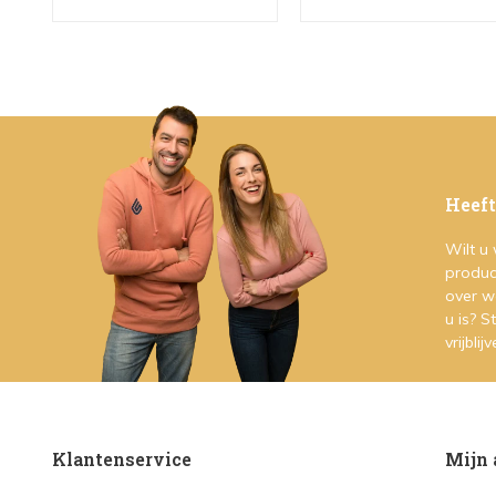
Heeft
Wilt u
produc
over w
u is? 
vrijblij
Klantenservice
Mijn 