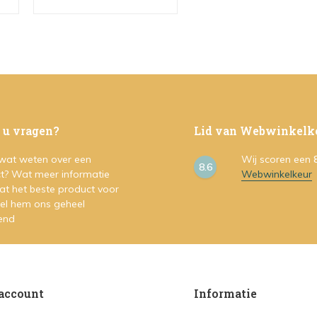
 u vragen?
Lid van Webwinkelk
 wat weten over een
Wij scoren een
8.6
t? Wat meer informatie
Webwinkelkeur
at het beste product voor
Stel hem ons geheel
vend
account
Informatie