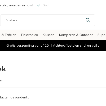
teld, morgen in huis!
Gratis verzending vanaf €20,-
Veili
 & Tafelen
Elektronica
Klussen
Kamperen & Outdoor
Supb
Gratis verzending vanaf 20,- | Achteraf betalen snel en veilig
ek
en
ucten gevonden!...