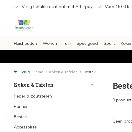
€20,-
Veilig betalen achteraf met Afterpay
Voor 16.00 bes
Huishouden
Wonen
Tuin
Speelgoed
Sport
Koken
Terug
Home
Koken & Tafelen
Bestek
Best
Koken & Tafelen
Peper & zoutstellen
0 product
Pannen
Bestek
Geen prod
Accessoires