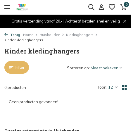
0
Gratis verzending vanaf 20,- | Achteraf betalen snel en veilig
Terug
Home
Huishouden
Kledinghangers
Kinder kledinghangers
Kinder kledinghangers
Filter
Sorteren op:
Toon:
0 producten
Geen producten gevonden!...
Overige categorieën in Huishouden