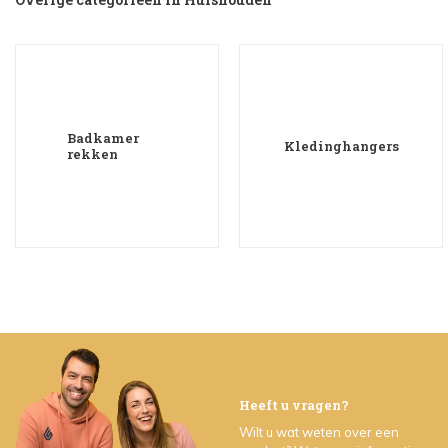
Badkamer
Kledinghangers
rekken
Heeft u vragen?
Wilt u wat weten over een