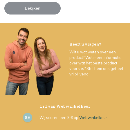
Bekijken
Heeft u vragen?
Wilt u wat weten over een
product? Wat meer informatie
over wat het beste product
voor u is? Stel hem ons geheel
vrijblijvend
Lid van Webwinkelkeur
8.6
Wij scoren een
8.6
op
Webwinkelkeur