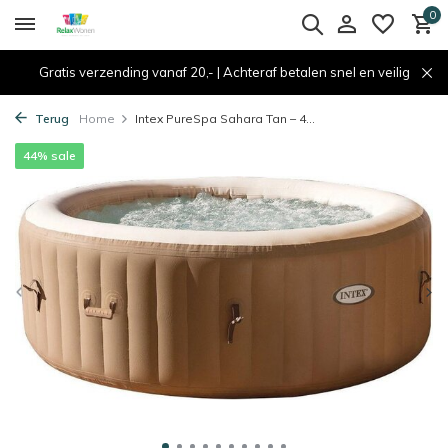
0
Gratis verzending vanaf 20,- | Achteraf betalen snel en veilig
Terug
Home
Intex PureSpa Sahara Tan – 4...
44% sale