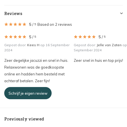
Reviews
5
/
Based on 2 reviews
5
5
/
5
/
5
5
Gepost door:
Kees H
op 16 September
Gepost door:
Jelle van Zaten
op
2024
September 2024
Zeer degelijke jacuzzi en snel in huis.
Zeer snel in huis en top prijs!
Relaxwonen was de goedkoopste
online en hadden hem besteld met
achteraf betalen. Zeer fijn!
Schrijf je eigen review
Previously viewed