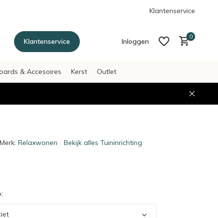
g betalen achteraf met Afterpay
Klantenservice
0
Klantenservice
Inloggen
oards & Accesoires
Kerst
Outlet
Account aanmaken
Account aanmaken
Merk:
Relaxwonen
Bekijk alles Tuininrichting
:
iet