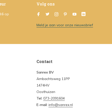
eur
Volg ons
8.6
op
Meld je aan voor onze nieuwsbrief
Contact
Sanrex BV
Ambachtsweg 11PP
1474HV
Oosthuizen
Tel:
073-2091604
E-mail:
info@sanrex.nl