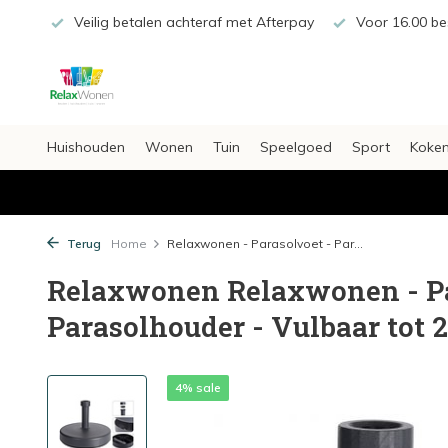
€20,-
Veilig betalen achteraf met Afterpay
Voor 16.00 bes
Huishouden
Wonen
Tuin
Speelgoed
Sport
Koken
Terug
Home
Relaxwonen - Parasolvoet - Par...
Relaxwonen Relaxwonen - Pa
Parasolhouder - Vulbaar tot 
4% sale