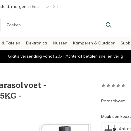
teld, morgen in huis!
Gratis verzending vanaf €20,-
Veili
 & Tafelen
Elektronica
Klussen
Kamperen & Outdoor
Supb
Gratis verzending vanaf 20,- | Achteraf betalen snel en veilig
rasolvoet -
25KG -
Parasolvoet
Maak een keuze
Antrac