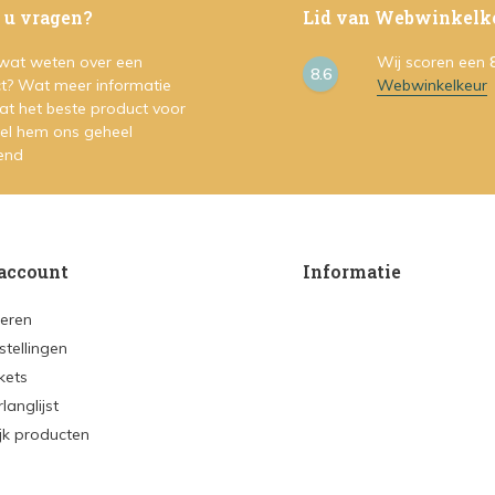
 u vragen?
Lid van Webwinkelk
 wat weten over een
Wij scoren een
8.6
t? Wat meer informatie
Webwinkelkeur
at het beste product voor
Stel hem ons geheel
vend
account
Informatie
reren
stellingen
ckets
rlanglijst
ijk producten