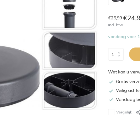
€24,
€25,99
Incl. btw
vandaag voor 15
Wat kan u ver
Gratis verz
Veilig acht
Vandaag be
Vergelijk