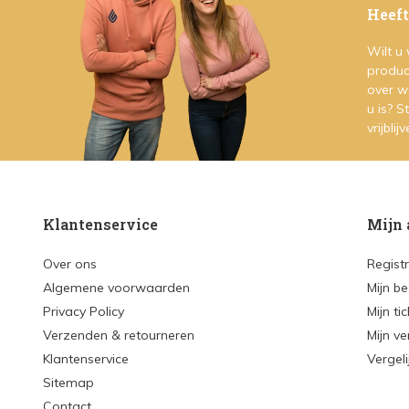
Heeft
Wilt u
produc
over w
u is? 
vrijblij
Klantenservice
Mijn 
Over ons
Regist
Algemene voorwaarden
Mijn be
Privacy Policy
Mijn ti
Verzenden & retourneren
Mijn ve
Klantenservice
Vergel
Sitemap
Contact