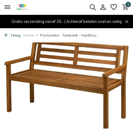
0
Gratis verzending vanaf 20,- | Achteraf betalen snel en veilig
Terug
Home
ProGarden - Tuinbank - Hardhou...