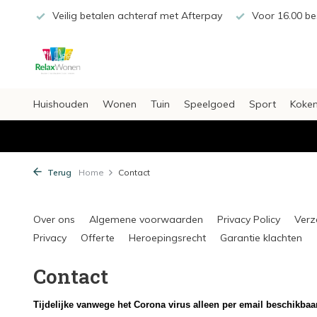
€20,-
Veilig betalen achteraf met Afterpay
Voor 16.00 bes
Huishouden
Wonen
Tuin
Speelgoed
Sport
Koken
Terug
Home
Contact
Over ons
Algemene voorwaarden
Privacy Policy
Verz
Privacy
Offerte
Heroepingsrecht
Garantie klachten
Contact
Tijdelijke vanwege het Corona virus alleen per email beschikbaa