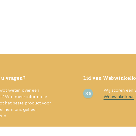
 u vragen?
Lid van Webwinkelk
 wat weten over een
Wij scoren een
8.6
t? Wat meer informatie
Webwinkelkeur
at het beste product voor
Stel hem ons geheel
vend