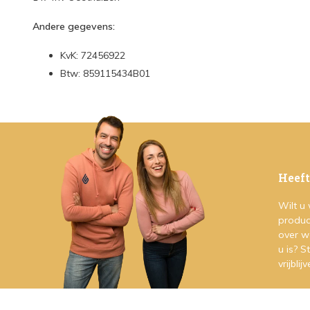
Andere gegevens:
KvK: 72456922
Btw: 859115434B01
Heeft
Wilt u
produc
over w
u is? 
vrijblij