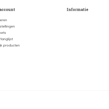
account
Informatie
reren
stellingen
ckets
rlanglijst
ijk producten