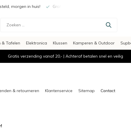
teld, morgen in huis!
Gratis verzending vanaf €20,-
Veili
 & Tafelen
Elektronica
Klussen
Kamperen & Outdoor
Supb
Gratis verzending vanaf 20,- | Achteraf betalen snel en veilig
enden & retourneren
Klantenservice
Sitemap
Contact
r!