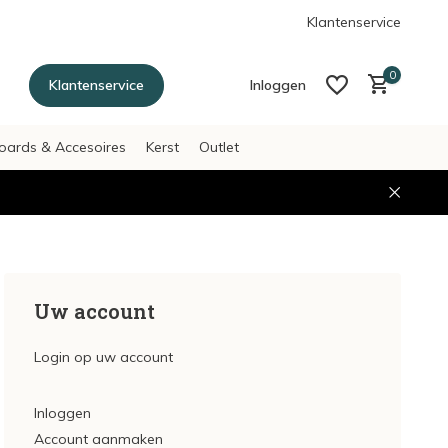
g betalen achteraf met Afterpay
Klantenservice
0
Klantenservice
Inloggen
oards & Accesoires
Kerst
Outlet
Account aanmaken
Account aanmaken
Uw account
Login op uw account
Inloggen
Account aanmaken