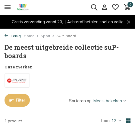
0
Gratis verzending vanaf 20,- | Achteraf betalen snel en veilig
Terug
Home
Sport
SUP-Board
De meest uitgebreide collectie suP-
boards
Onze merken
Filter
Sorteren op:
Toon:
1 product