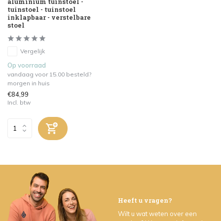
aluminium tuinstoel -
tuinstoel - tuinstoel
inklapbaar - verstelbare
stoel
Vergelijk
Op voorraad
vandaag voor 15.00 besteld?
morgen in huis
€84,99
Incl. btw
Heeft u vragen?
Wilt u wat weten over een