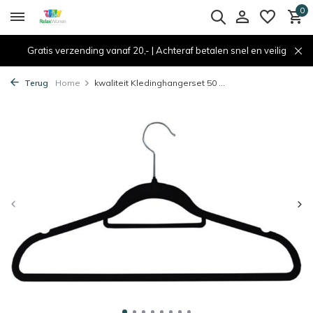
0
Gratis verzending vanaf 20,- | Achteraf betalen snel en veilig
Terug
Home
kwaliteit Kledinghangerset 50 ...