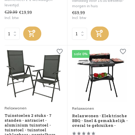
vandaag voor 15.00 besteld?
levertijd.
morgen in huis
€29,99
€19,99
€69,99
Incl. btw
Incl. btw
sale 8%
Relaxwonen
Relaxwonen
Tuinstoelen 2 stuks - 7
Relaxwonen - Elektrische
standen - antraciet -
BBQ - Snel & gemakkelijk -
aluminium tuinstoel -
overal te gebruiken -
tuinstoel - tuinstoel
inklapbaar - verstelbare