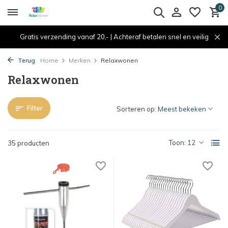
0
Gratis verzending vanaf 20,- | Achteraf betalen snel en veilig
Terug
Home
Merken
Relaxwonen
Relaxwonen
Filter
Sorteren op:
Toon:
35 producten