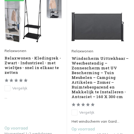
Relaxwonen
Relaxwonen
Relaxwonen - Kledingrek -
Windscherm Uittrekbaar –
Zwart - Industrieel - met
Weerbestendig –
wieltjes - snel in elkaar te
Zonnescherm met UV
zetten
Bescherming – Tuin
Meubelen – Camping
Artikelen – Zomer –
Ruimtebesparend en
Vergelijk
Makkelijk te Installeren -
Antraciet – 160 X 300 cm
...
Vergelijk
Het windscherm van Gard...
Op voorraad
Op voorraad
Momenteel 1-2 werkdagen