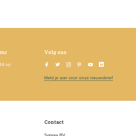
eur
Volg ons
8.6
op
Meld je aan voor onze nieuwsbrief
Contact
Sanrex BV