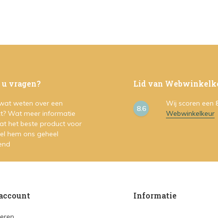
 u vragen?
Lid van Webwinkelk
 wat weten over een
Wij scoren een
8.6
t? Wat meer informatie
Webwinkelkeur
at het beste product voor
Stel hem ons geheel
vend
account
Informatie
reren