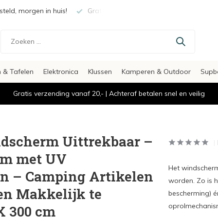
teld, morgen in huis!
Gratis verzending vanaf €20,-
Veili
 & Tafelen
Elektronica
Klussen
Kamperen & Outdoor
Supb
Gratis verzending vanaf 20,- | Achteraf betalen snel en veilig
dscherm Uittrekbaar –
rm met UV
Het windscherm
n – Camping Artikelen
worden. Zo is 
en Makkelijk te
bescherming) én
oprolmechanism
 X 300 cm