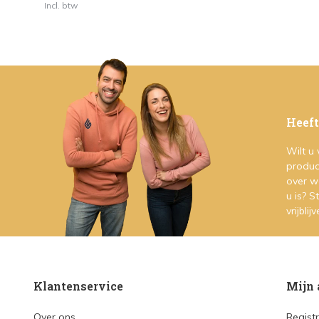
Incl. btw
Heeft
Wilt u
produc
over w
u is? 
vrijblij
Klantenservice
Mijn 
Over ons
Regist