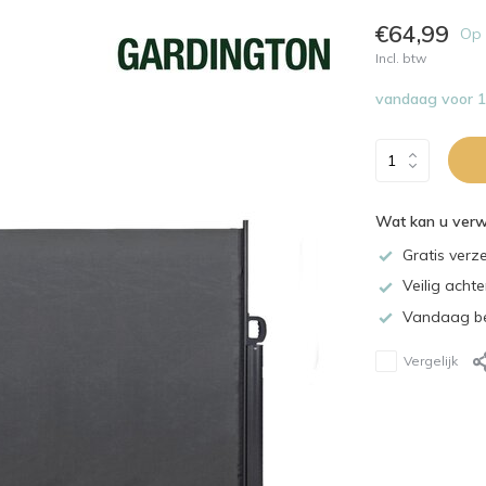
€64,99
Op 
Incl. btw
vandaag voor 15
Wat kan u ver
Gratis verz
Veilig acht
Vandaag be
Vergelijk