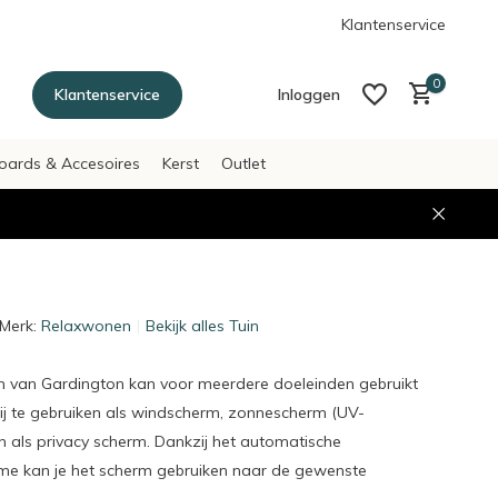
g betalen achteraf met Afterpay
Klantenservice
0
Klantenservice
Inloggen
oards & Accesoires
Kerst
Outlet
Account aanmaken
Account aanmaken
Merk:
Relaxwonen
Bekijk alles Tuin
 van Gardington kan voor meerdere doeleinden gebruikt
hij te gebruiken als windscherm, zonnescherm (UV-
 als privacy scherm. Dankzij het automatische
e kan je het scherm gebruiken naar de gewenste