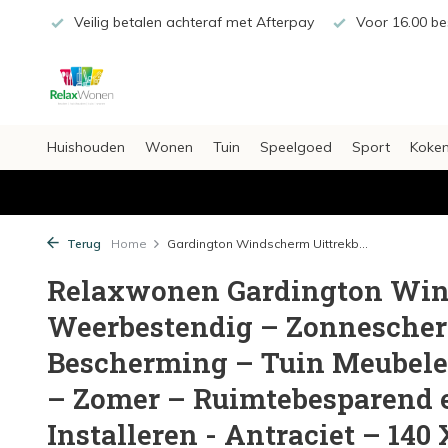
€20,-
Veilig betalen achteraf met Afterpay
Voor 16.00 bes
Huishouden
Wonen
Tuin
Speelgoed
Sport
Koken
Terug
Home
Gardington Windscherm Uittrekb...
Relaxwonen Gardington Win
Weerbestendig – Zonnesche
Bescherming – Tuin Meubele
– Zomer – Ruimtebesparend 
Installeren - Antraciet – 140