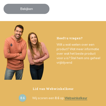
Bekijken
Heeft u vragen?
Wilt u wat weten over een
product? Wat meer informatie
over wat het beste product
voor u is? Stel hem ons geheel
vrijblijvend
Lid van Webwinkelkeur
8.6
Wij scoren een
8.6
op
Webwinkelkeur