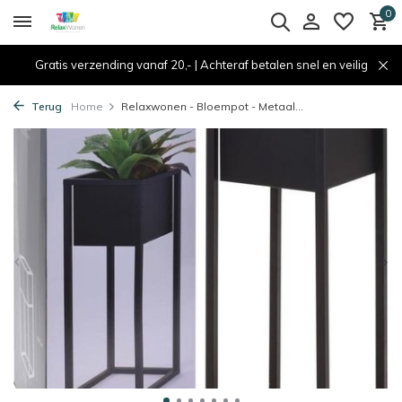
0
Gratis verzending vanaf 20,- | Achteraf betalen snel en veilig
Terug
Home
Relaxwonen - Bloempot - Metaal...