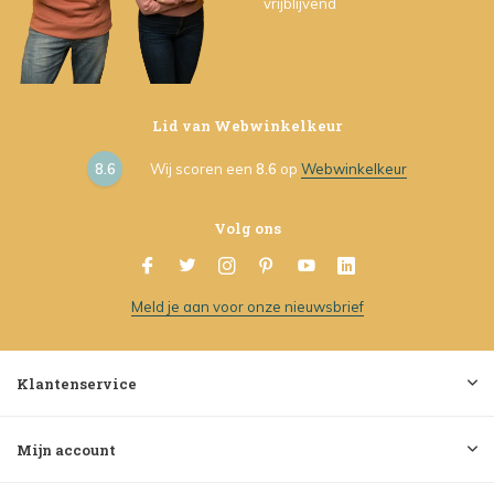
vrijblijvend
Lid van Webwinkelkeur
8.6
Wij scoren een
8.6
op
Webwinkelkeur
Volg ons
Meld je aan voor onze nieuwsbrief
Klantenservice
Mijn account