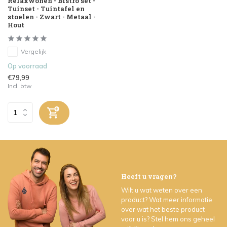
Relaxwonen - Bistro set -
Tuinset - Tuintafel en
stoelen - Zwart - Metaal -
Hout
Vergelijk
Op voorraad
€79,99
Incl. btw
Heeft u vragen?
Wilt u wat weten over een
product? Wat meer informatie
over wat het beste product
voor u is? Stel hem ons geheel