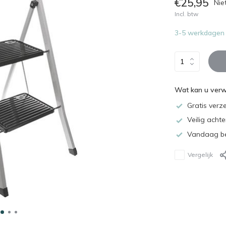
€25,95
Nie
Incl. btw
3-5 werkdagen l
Wat kan u ver
Gratis verz
Veilig acht
Vandaag be
Vergelijk