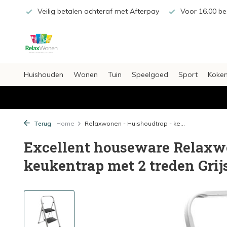
€20,-
Veilig betalen achteraf met Afterpay
Voor 16.00 bes
Huishouden
Wonen
Tuin
Speelgoed
Sport
Koken
Terug
Home
Relaxwonen - Huishoudtrap - ke...
Excellent houseware Relaxw
keukentrap met 2 treden Grij