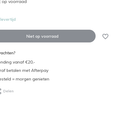
t op voorraad
evertijd
Niet op voorraad
wachten?
ending vanaf €20,-
eraf betalen met Afterpay
steld = morgen genieten
Delen