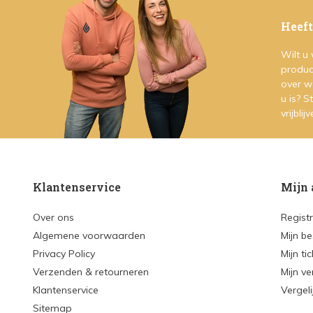
Heeft
Wilt u
produc
over w
u is? 
vrijblij
Klantenservice
Mijn 
Over ons
Regist
Algemene voorwaarden
Mijn be
Privacy Policy
Mijn ti
Verzenden & retourneren
Mijn ve
Klantenservice
Vergel
Sitemap