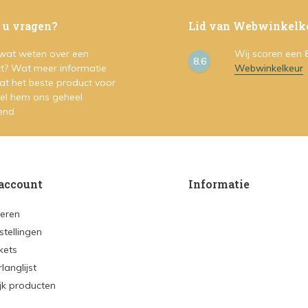
 u vragen?
Lid van Webwinkelk
 wat weten over een
Wij scoren een
8.6
t? Wat meer informatie
Webwinkelkeur
at het beste product voor
Stel hem ons geheel
vend
account
Informatie
reren
stellingen
ckets
rlanglijst
ijk producten