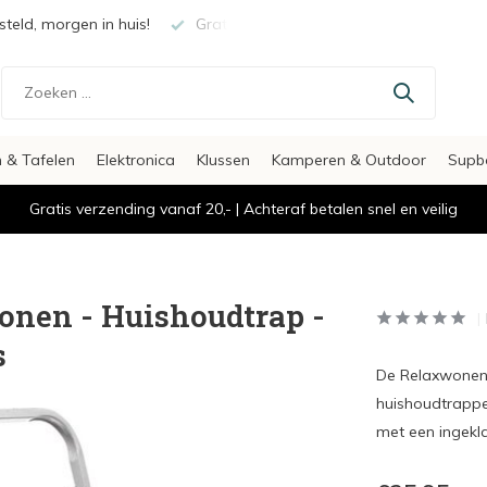
teld, morgen in huis!
Gratis verzending vanaf €20,-
Veili
 & Tafelen
Elektronica
Klussen
Kamperen & Outdoor
Supb
Gratis verzending vanaf 20,- | Achteraf betalen snel en veilig
onen - Huishoudtrap -
s
De Relaxwonen t
huishoudtrappe
met een ingekla