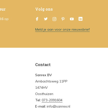
eur
Volg ons
8.6
op
Meld je aan voor onze nieuwsbrief
Contact
Sanrex BV
Ambachtsweg 11PP
1474HV
Oosthuizen
Tel:
073-2091604
E-mail:
info@sanrex.nl