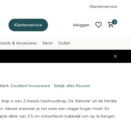
g betalen achteraf met Afterpay
Klantenservice
0
Klantenservice
Inloggen
oards & Accesoires
Kerst
Outlet
Account aanmaken
Account aanmaken
Merk:
Excellent houseware
Bekijk alles Klussen
rap is een 2-treeds huishoudtrap. De 'kleinste' uit de familie
n. Ideaal wanneer je net even een stapje hoger moet. En
pte dikte van 3.5 cm ontzettend makkelijk om op te bergen.