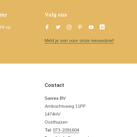
eur
Volg ons
8.6
op
Meld je aan voor onze nieuwsbrief
Contact
Sanrex BV
Ambachtsweg 11PP
1474HV
Oosthuizen
Tel:
073-2091604