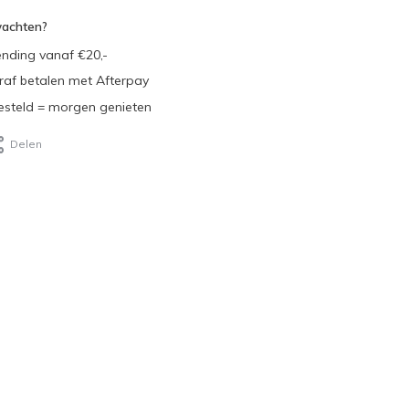
wachten?
ending vanaf €20,-
eraf betalen met Afterpay
steld = morgen genieten
Delen