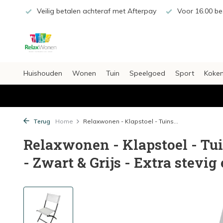
€20,-
Veilig betalen achteraf met Afterpay
Voor 16.00 bes
Huishouden
Wonen
Tuin
Speelgoed
Sport
Koken
Terug
Home
Relaxwonen - Klapstoel - Tuins...
Relaxwonen - Klapstoel - Tu
- Zwart & Grijs - Extra stevig 