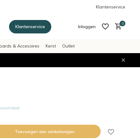
g betalen achteraf met Afterpay
Klantenservice
0
Klantenservice
Inloggen
oards & Accesoires
Kerst
Outlet
Account aanmaken
Account aanmaken
voorraad
Toevoegen aan winkelwagen