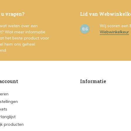
 u vragen?
Lid van Webwinkelk
 wat weten over een
Wij scoren een
8.6
t? Wat meer informatie
Webwinkelkeur
at het beste product voor
Stel hem ons geheel
vend
account
Informatie
reren
stellingen
ckets
rlanglijst
ijk producten