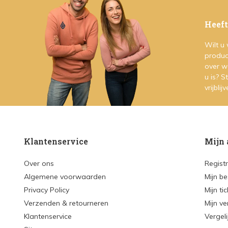
Heeft
Wilt u
produc
over w
u is? 
vrijblij
Klantenservice
Mijn 
Over ons
Regist
Algemene voorwaarden
Mijn be
Privacy Policy
Mijn ti
Verzenden & retourneren
Mijn ve
Klantenservice
Vergel