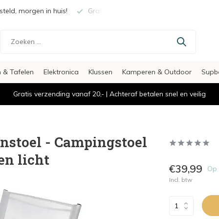
teld, morgen in huis!
Gratis verzending vanaf €20,-
Veili
 & Tafelen
Elektronica
Klussen
Kamperen & Outdoor
Supb
Gratis verzending vanaf 20,- | Achteraf betalen snel en veilig
instoel - Campingstoel
en licht
€39,99
Op 
Incl. btw