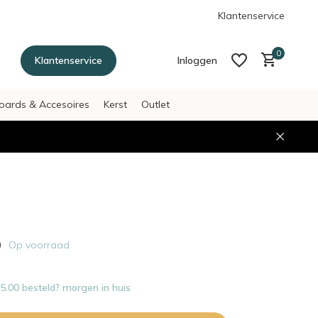
g betalen achteraf met Afterpay
Klantenservice
0
Klantenservice
Inloggen
oards & Accesoires
Kerst
Outlet
Account aanmaken
Account aanmaken
9
Op voorraad
.00 besteld? morgen in huis