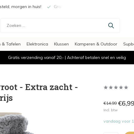
teld, morgen in huis!
Gratis verzending vanaf €20,-
Veili
 & Tafelen
Elektronica
Klussen
Kamperen & Outdoor
Supb
Gratis verzending vanaf 20,- | Achteraf betalen snel en veilig
oot - Extra zacht -
rijs
€6,9
€14,99
Incl. btw
vandaag voor 15