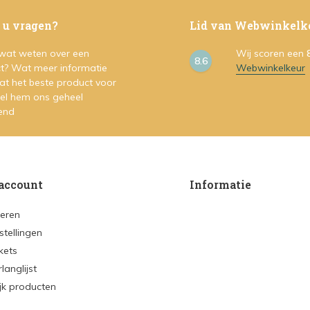
 u vragen?
Lid van Webwinkelk
 wat weten over een
Wij scoren een
8.6
t? Wat meer informatie
Webwinkelkeur
at het beste product voor
Stel hem ons geheel
vend
account
Informatie
reren
stellingen
ckets
rlanglijst
ijk producten