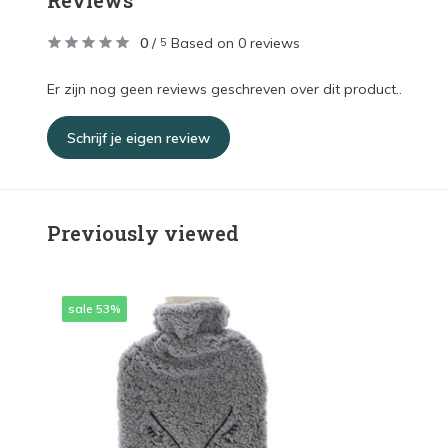
Reviews
0
/
Based on 0 reviews
5
Er zijn nog geen reviews geschreven over dit product..
Schrijf je eigen review
Previously viewed
sale 53%