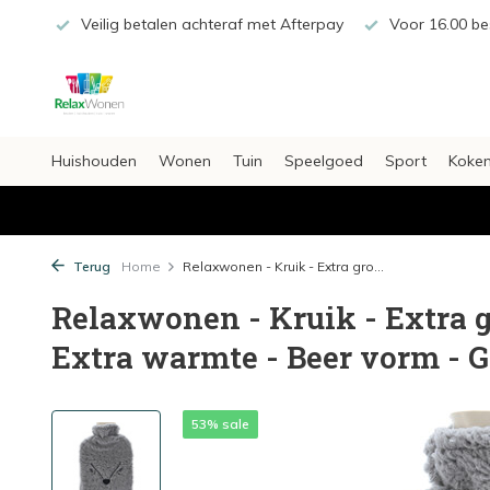
€20,-
Veilig betalen achteraf met Afterpay
Voor 16.00 bes
Huishouden
Wonen
Tuin
Speelgoed
Sport
Koken
Terug
Home
Relaxwonen - Kruik - Extra gro...
Relaxwonen - Kruik - Extra gr
Extra warmte - Beer vorm - G
53% sale