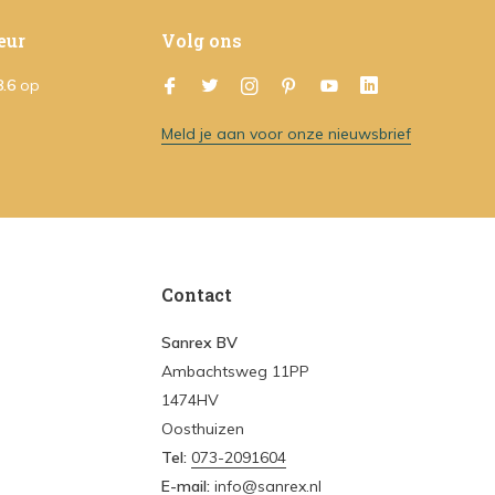
eur
Volg ons
8.6
op
Meld je aan voor onze nieuwsbrief
Contact
Sanrex BV
Ambachtsweg 11PP
1474HV
Oosthuizen
Tel:
073-2091604
E-mail:
info@sanrex.nl