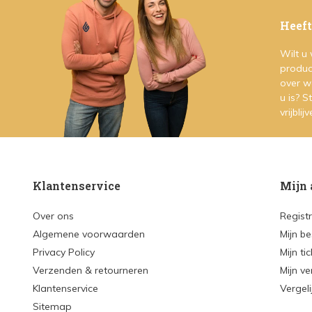
Heeft
Wilt u
produc
over w
u is? 
vrijblij
Klantenservice
Mijn 
Over ons
Regist
Algemene voorwaarden
Mijn be
Privacy Policy
Mijn ti
Verzenden & retourneren
Mijn ve
Klantenservice
Vergel
Sitemap