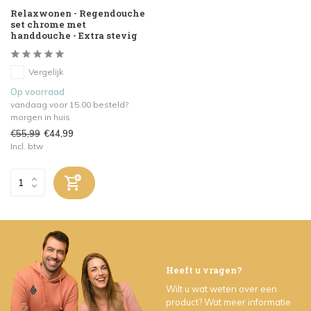
Relaxwonen - Regendouche
set chrome met
handdouche - Extra stevig
Vergelijk
Op voorraad
vandaag voor 15.00 besteld?
morgen in huis
€55,99
€44,99
Incl. btw
Heeft u vragen?
Wilt u wat weten over een
product? Wat meer informatie