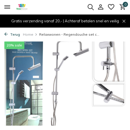
0
Gratis verzending vanaf 20,- | Achteraf betalen snel en veilig
Terug
Home
Relaxwonen - Regendouche set c...
20% sale