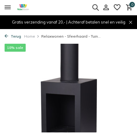
0
Gratis verzending vanaf 20,- | Achteraf betalen snel en veilig
Terug
Home
Relaxwonen - Sfeerhaard - Tuin...
18% sale