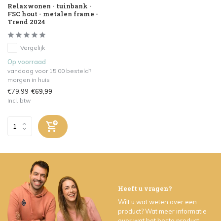
Relaxwonen - tuinbank -
FSC hout - metalen frame -
Trend 2024
Vergelijk
Op voorraad
vandaag voor 15.00 besteld?
morgen in huis
€79,99
€69,99
Incl. btw
Heeft u vragen?
Wilt u wat weten over een
product? Wat meer informatie
over wat het beste product