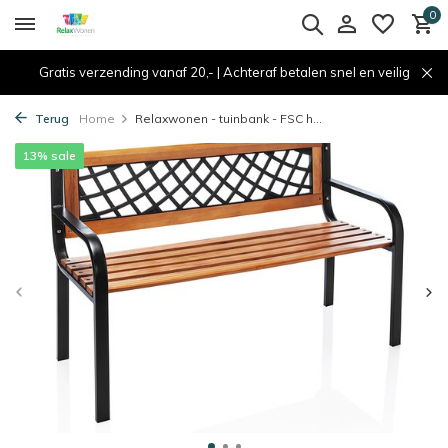
0
Gratis verzending vanaf 20,- | Achteraf betalen snel en veilig
Terug
Home
Relaxwonen - tuinbank - FSC h...
13% sale