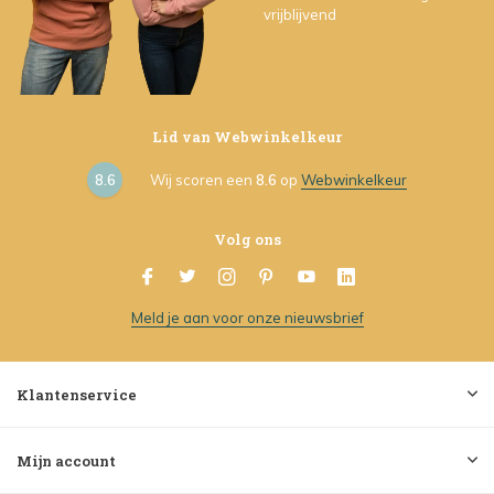
vrijblijvend
Lid van Webwinkelkeur
8.6
Wij scoren een
8.6
op
Webwinkelkeur
Volg ons
Meld je aan voor onze nieuwsbrief
Klantenservice
Mijn account