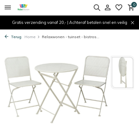
0
Gratis verzending vanaf 20,- | Achteraf betalen snel en veilig
Terug
Home
Relaxwonen - tuinset - bistros...