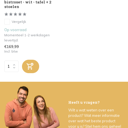
bistroset - wit - tafel + 2
stoelen
Vergelijk
Op voorraad
Momenteel 1-2 werkdagen
levertijd.
€169,99
Incl. btw
Heeft u vragen?
Wilt u wat weten over een
product? Wat meer informatie
over wat het beste product
voor u is? Stel hem ons geheel