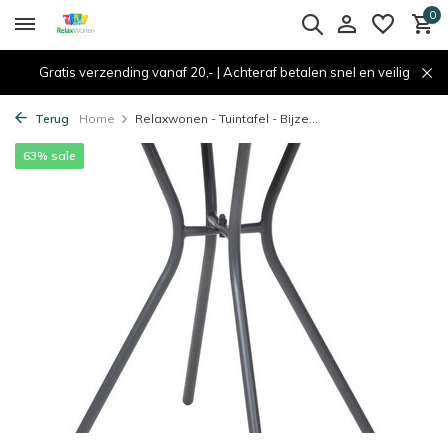
0
Gratis verzending vanaf 20,- | Achteraf betalen snel en veilig
Terug
Home
Relaxwonen - Tuintafel - Bijze...
63% sale